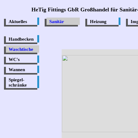
HeTig Fittings GbR Großhandel für Sanitär-
Aktuelles
Sanitär
Heizung
Im
Handbecken
Waschtische
WC's
Wannen
Spiegel-
schränke